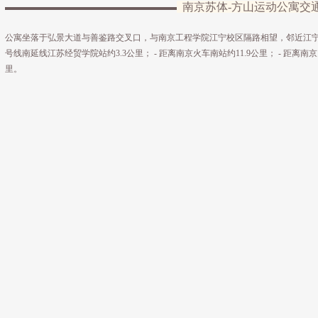
南京苏体-方山运动公寓交
公寓坐落于弘景大道与善鉴路交叉口，与南京工程学院江宁校区隔路相望，邻近江宁大
号线南延线江苏经贸学院站约3.3公里； - 距离南京火车南站约11.9公里； - 距离南京
里。