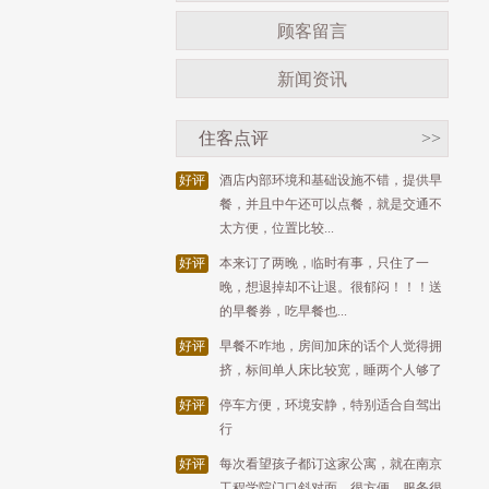
顾客留言
新闻资讯
住客点评
>>
好评
酒店内部环境和基础设施不错，提供早
餐，并且中午还可以点餐，就是交通不
太方便，位置比较...
好评
本来订了两晚，临时有事，只住了一
晚，想退掉却不让退。很郁闷！！！送
的早餐券，吃早餐也...
好评
早餐不咋地，房间加床的话个人觉得拥
挤，标间单人床比较宽，睡两个人够了
好评
停车方便，环境安静，特别适合自驾出
行
好评
每次看望孩子都订这家公寓，就在南京
工程学院门口斜对面，很方便，服务很