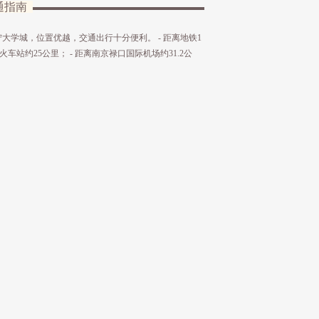
通指南
学城，位置优越，交通出行十分便利。 - 距离地铁1
火车站约25公里； - 距离南京禄口国际机场约31.2公